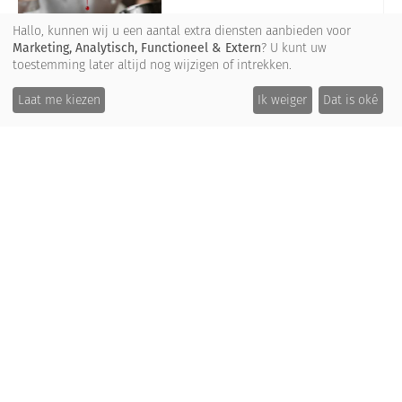
Hallo, kunnen wij u een aantal extra diensten aanbieden voor
Marketing, Analytisch, Functioneel & Extern
? U kunt uw
toestemming later altijd nog wijzigen of intrekken.
Laat me kiezen
Ik weiger
Dat is oké
De populairste opleidingen
AI op de werkvloer: win tijd voor echte gastvrijheid
AI voor horecamanagers: Sneller plannen en beter
beslissen
Een vliegende start als leidinggevende
Foodcostberekening
HACCP: jouw zaak conform de regels van de
voedselveiligheid