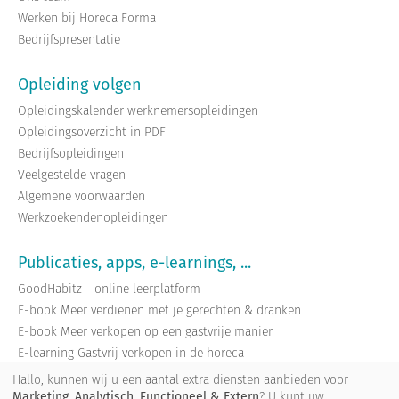
Werken bij Horeca Forma
Bedrijfspresentatie
Opleiding volgen
Opleidingskalender werknemersopleidingen
Opleidingsoverzicht in PDF
Bedrijfsopleidingen
Veelgestelde vragen
Algemene voorwaarden
Werkzoekendenopleidingen
Publicaties, apps, e-learnings, ...
GoodHabitz - online leerplatform
E-book Meer verdienen met je gerechten & dranken
E-book Meer verkopen op een gastvrije manier
E-learning Gastvrij verkopen in de horeca
E-learning Meer verdienen met je gerechten en dranken
Hallo, kunnen wij u een aantal extra diensten aanbieden voor
Marketing, Analytisch, Functioneel & Extern
? U kunt uw