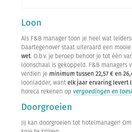
Loon
Als F&B manager toon je heel wat leidersc
Daartegenover staat uiteraard een mooie
wet
. O.b.v. je beroep behoor je tot één v
loonschaal is gekoppeld. F&B managers va
verdien je
minimum
tussen 22,57 € en 26
loonladder, want
elk jaar ervaring levert
horeca rekenen op
vergoedingen en toes
Doorgroeien
Jij kan doorgroeien tot hotelmanager! Om
knie te krijgen