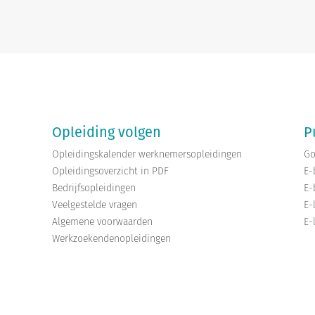
Opleiding volgen
P
Opleidingskalender werknemersopleidingen
Go
Opleidingsoverzicht in PDF
E-
Bedrijfsopleidingen
E-
Veelgestelde vragen
E-
Algemene voorwaarden
E-
Werkzoekendenopleidingen