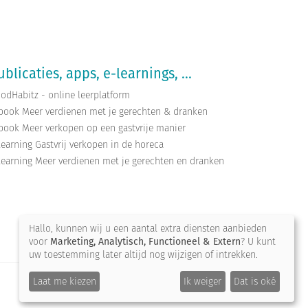
ublicaties, apps, e-learnings, ...
odHabitz - online leerplatform
book Meer verdienen met je gerechten & dranken
book Meer verkopen op een gastvrije manier
learning Gastvrij verkopen in de horeca
learning Meer verdienen met je gerechten en dranken
Hallo, kunnen wij u een aantal extra diensten aanbieden
voor
Marketing, Analytisch, Functioneel & Extern
? U kunt
uw toestemming later altijd nog wijzigen of intrekken.
Site
Laat me kiezen
Ik weiger
Dat is oké
by
wieni