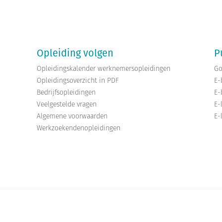
Opleiding volgen
P
Opleidingskalender werknemersopleidingen
Go
Opleidingsoverzicht in PDF
E-
Bedrijfsopleidingen
E-
Veelgestelde vragen
E-
Algemene voorwaarden
E-
Werkzoekendenopleidingen