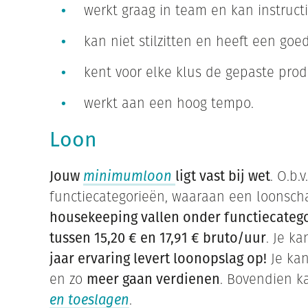
werkt graag in team en kan instruct
kan niet stilzitten en heeft een goe
kent voor elke klus de gepaste pro
werkt aan een hoog tempo.
Loon
Jouw
minimumloon
ligt vast bij wet
. O.b.
functiecategorieën, waaraan een loonsch
housekeeping vallen onder functiecatego
tussen 15,20 € en 17,91 € bruto/uur
. Je k
jaar ervaring levert loonopslag op!
Je ka
en zo
meer gaan verdienen
. Bovendien k
en toeslagen
.