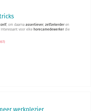
tricks
ezelf
, om daarna
assertiever
,
zelfzekerder
en
 Interessant voor elke
horecamedewerker
die
JST)
meer werkplezier