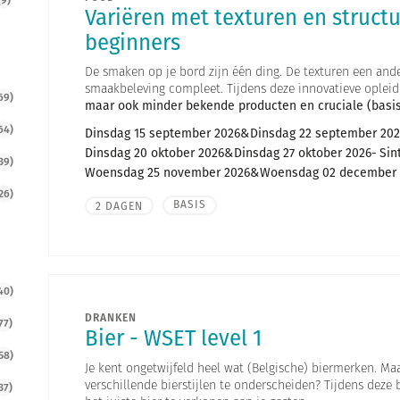
Variëren met texturen en structu
beginners
De smaken op je bord zijn één ding. De texturen een ander.
smaakbeleving compleet. Tijdens deze innovatieve opleid
69)
maar ook minder bekende producten en cruciale (basis
64)
Dinsdag 15 september 2026
Dinsdag 22 september 202
Dinsdag 20 oktober 2026
Dinsdag 27 oktober 2026
Sin
39)
Woensdag 25 november 2026
Woensdag 02 december 
26)
BASIS
2 DAGEN
40)
DRANKEN
77)
Bier - WSET level 1
58)
Je kent ongetwijfeld heel wat (Belgische) biermerken. Maa
verschillende bierstijlen te onderscheiden? Tijdens deze
37)