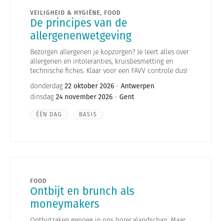
VEILIGHEID & HYGIËNE, FOOD
De principes van de
allergenenwetgeving
Bezorgen allergenen je kopzorgen? Je leert alles over
allergenen en intoleranties, kruisbesmetting en
technische fiches. Klaar voor een FAVV controle dus!
donderdag
22 oktober 2026
-
Antwerpen
dinsdag
24 november 2026
-
Gent
ÉÉN DAG
BASIS
FOOD
Ontbijt en brunch als
moneymakers
Ontbijtzaken genoeg in ons horecalandschap. Maar