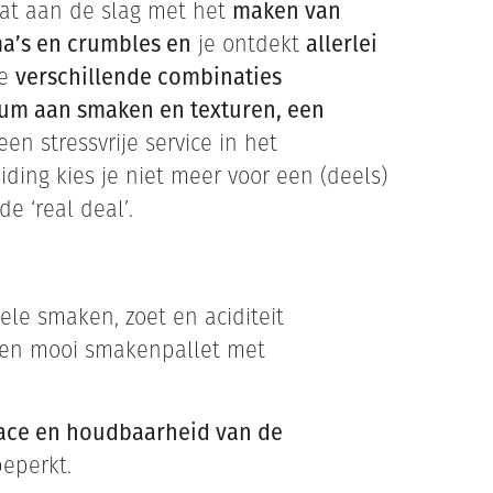
gaat aan de slag met het
maken van
ma’s en crumbles en
je ontdekt
allerlei
je
verschillende combinaties
m aan smaken en texturen, een
een stressvrije service in het
ding kies je niet meer voor een (deels)
de ‘real deal’.
iele smaken, zoet en aciditeit
g en mooi smakenpallet met
ace en houdbaarheid van de
beperkt.