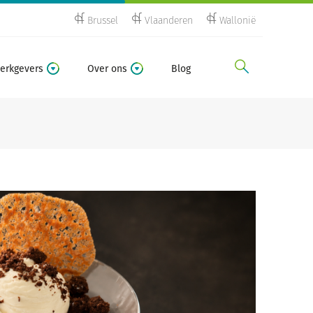
Brussel
Vlaanderen
Wallonië
zoeken
erkgevers
Over ons
Blog