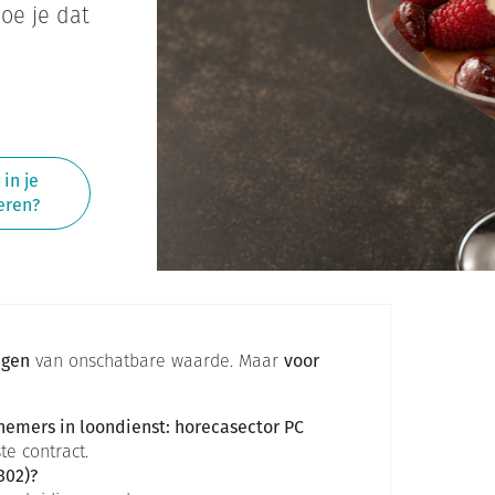
oe je dat
in je
eren?
ngen
van onschatbare waarde. Maar
voor
nemers in loondienst: horecasector PC
te contract.
302)?