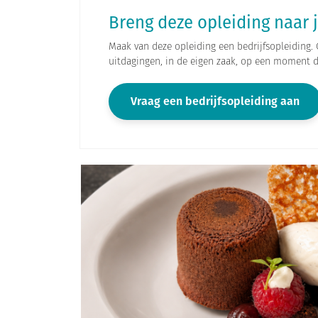
Breng deze opleiding naar 
Maak van deze opleiding een bedrijfsopleiding. 
uitdagingen, in de eigen zaak, op een moment d
Vraag een bedrijfsopleiding aan
O
p
e
n
g
a
l
l