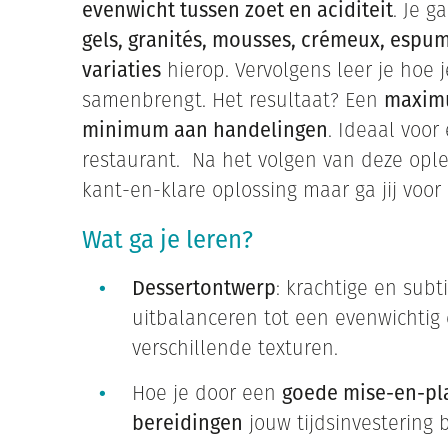
evenwicht tussen zoet en aciditeit
. Je 
gels, granités, mousses, crémeux, espu
variaties
hierop. Vervolgens leer je hoe 
samenbrengt. Het resultaat? Een
maximu
minimum aan handelingen
. Ideaal voor 
restaurant. Na het volgen van deze oplei
kant-en-klare oplossing maar ga jij voor 
Wat ga je leren?
Dessertontwerp
: krachtige en subt
uitbalanceren tot een evenwichti
verschillende texturen.
Hoe je door een
goede mise-en-pl
bereidingen
jouw tijdsinvestering 