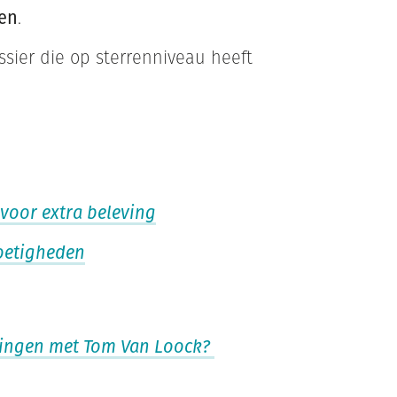
nen
.
sier die op sterrenniveau heeft
voor extra beleving
zoetigheden
dingen met Tom Van Loock?