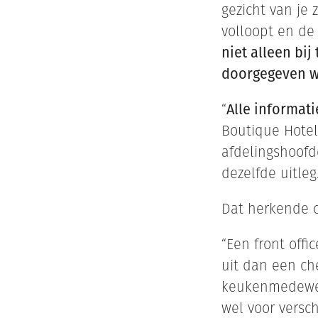
gezicht van je
volloopt en de 
niet alleen bij
doorgegeven wo
“
Alle informati
Boutique Hotel 
afdelingshoofde
dezelfde uitleg.
Dat herkende o
“Een front off
uit dan een ch
keukenmedewerk
wel voor versc