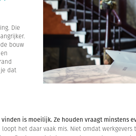
ng. Die
angrijker.
iode bouw
 en
Grand
je dat
inden is moeilijk. Ze houden vraagt minstens e
 loopt het daar vaak mis. Niet omdat werkgevers 