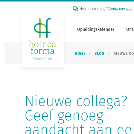
Heb je een vraag?
Contacteer ons
Opleidingskalender
Onz
HOME
BLOG
NIEUWE CO
Nieuwe collega?
Geef genoeg
aandacht aan ee