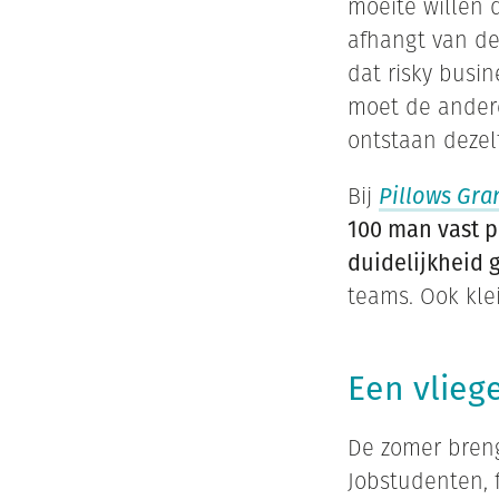
moeite willen
afhangt van de
dat risky busin
moet de andere
ontstaan dezel
Bij
Pillows Gra
100 man vast p
duidelijkheid 
teams. Ook kle
Een vlieg
De zomer breng
Jobstudenten, f