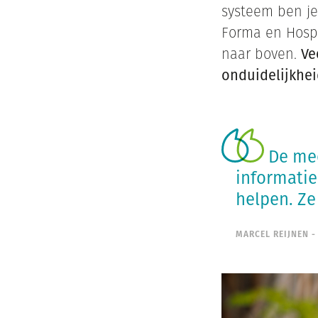
systeem ben je
Forma en Hospi
naar boven.
Ve
onduidelijkhei
De mee
informati
helpen. Z
MARCEL REIJNEN 