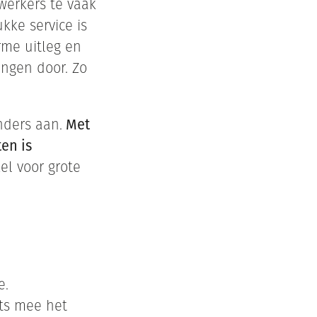
erkers te vaak
kke service is
rme uitleg en
ingen door. Zo
nders aan.
Met
en is
el voor grote
e.
ots mee het