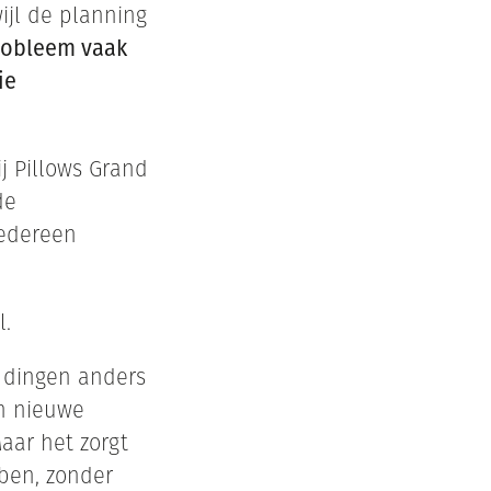
ijl de planning
probleem vaak
ie
ij Pillows Grand
de
iedereen
l.
t dingen anders
en nieuwe
aar het zorgt
bben, zonder