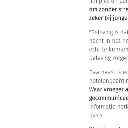
filmpjes en ee
om zonder stre
zeker bij jong
"Beleving is d
nacht in het h
echt te kunnen
beleving zorgen
Daarnaast is er
hotelonboarding
Waar vroeger a
gecommuniceer
informatie her
basis.