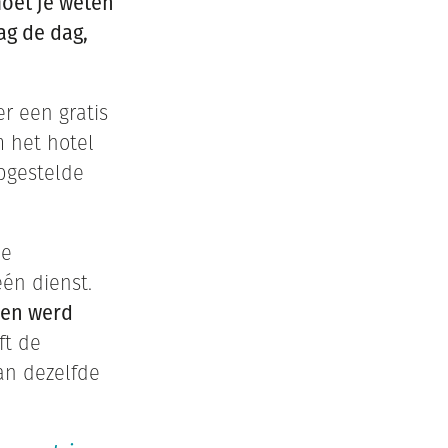
oet je weten
ag de dag,
r een gratis
m het hotel
pgestelde
de
één dienst.
den werd
jft de
an dezelfde