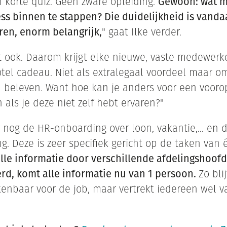
n korte quiz. Geen zware opleiding.
Gewoon: wat m
ss binnen te stappen? Die duidelijkheid is vanda
eren, enorm belangrijk,
" gaat Ilke verder.
at ook. Daarom krijgt elke nieuwe, vaste medewerke
otel cadeau. Niet als extralegaal voordeel maar o
 beleven. Want hoe kan je anders voor een vooro
 als je deze niet zelf hebt ervaren?"
 nog de HR-onboarding over loon, vakantie,... en 
. Deze is zeer specifiek gericht op de taken van 
lle informatie door verschillende afdelingshoof
d, komt alle informatie nu van 1 persoon.
Zo bli
kenbaar voor de job, maar vertrekt iedereen wel v