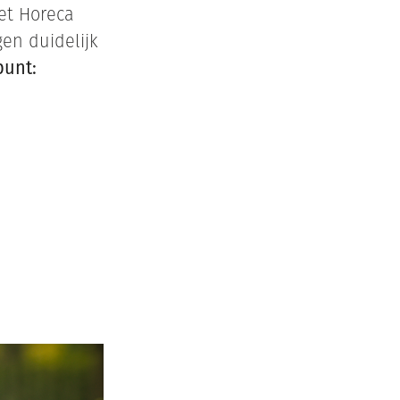
met Horeca
en duidelijk
punt: