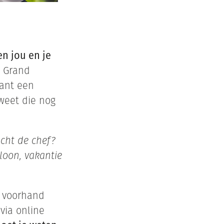
n jou en je
s Grand
Want een
weet die nog
acht de chef?
loon, vakantie
p voorhand
via online