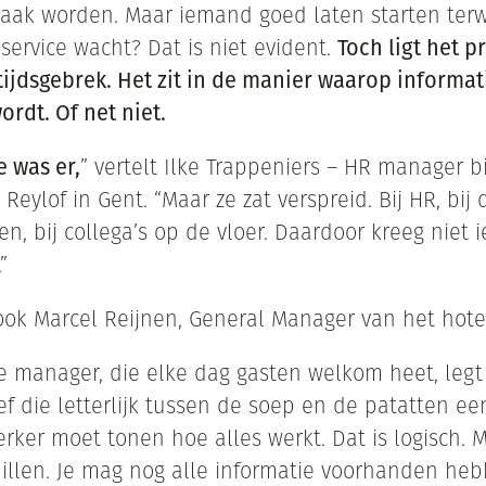
 zaak worden. Maar iemand goed laten starten terw
service wacht? Dat is niet evident.
Toch ligt het 
 tijdsgebrek. Het zit in de manier waarop informat
rdt. Of net niet.
e was er,
” vertelt Ilke Trappeniers – HR manager b
Reylof in Gent. “Maar ze zat verspreid. Bij HR, bij 
n, bij collega’s op de vloer. Daardoor kreeg niet 
”
ok Marcel Reijnen, General Manager van het hote
ice manager, die elke dag gasten welkom heet, leg
ef die letterlijk tussen de soep en de patatten e
er moet tonen hoe alles werkt. Dat is logisch. M
hillen. Je mag nog alle informatie voorhanden he