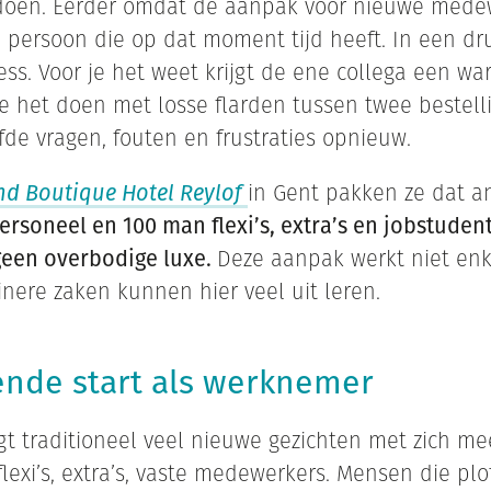
 doen. Eerder omdat de aanpak voor nieuwe medew
 persoon die op dat moment tijd heeft. In een dru
ess. Voor je het weet krijgt de ene collega een wa
 het doen met losse flarden tussen twee bestell
fde vragen, fouten en frustraties opnieuw.
nd Boutique Hotel Reylof
in Gent pakken ze dat a
ersoneel en 100 man flexi’s, extra’s en jobstudent
geen overbodige luxe.
Deze aanpak werkt niet enk
inere zaken kunnen hier veel uit leren.
ende start als werknemer
t traditioneel veel nieuwe gezichten met zich me
lexi’s, extra’s, vaste medewerkers. Mensen die pl