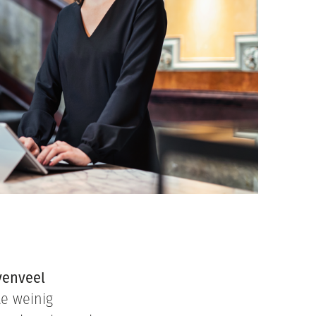
venveel
te weinig