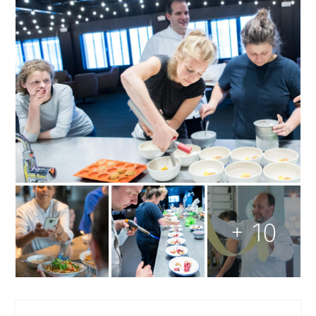
Open
gallery
+
10