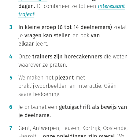
dagen.
Of combineer ze tot een
interessant
traject
!
In kleine groep (6 tot 14 deelnemers)
zodat
je
vragen kan stellen
en ook
van
elkaar
leert.
Onze
trainers zijn horecakenners
die weten
waarover ze praten.
We maken het
plezant
met
praktijkvoorbeelden en interactie. Géén
saaie bedoening.
Je ontvangt een
getuigschrift als bewijs van
je deelname.
Gent, Antwerpen, Leuven, Kortrijk, Oostende,
Hasselt,...
onze opleidingen zijn overal.
We