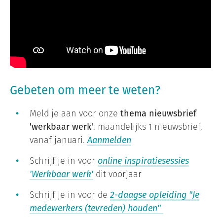
Gebeten om meer te weten?
Meld je aan voor onze
thema nieuwsbrief
'werkbaar werk'
: maandelijks 1 nieuwsbrief,
vanaf januari.
Aanmelden
Schrijf je in voor
online inspiratiesessies
'Werkbaar werk'
dit voorjaar
Schrijf je in voor de
2-daagse opleiding "Je
medewerkers (tevreden) houden"