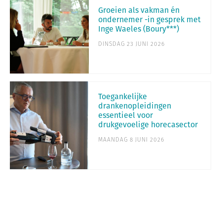
Groeien als vakman én
ondernemer -in gesprek met
Inge Waeles (Boury***)
DINSDAG 23 JUNI 2026
Toegankelijke
drankenopleidingen
essentieel voor
drukgevoelige horecasector
MAANDAG 8 JUNI 2026