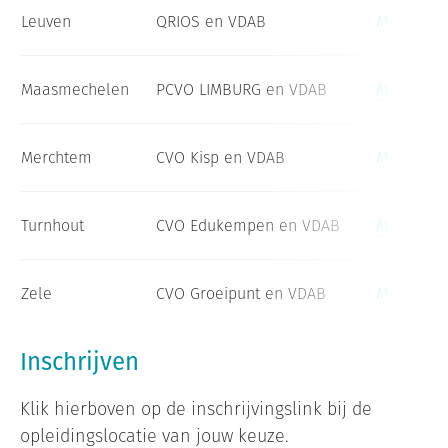
Leuven
QRIOS en VDAB
Meld je a
Maasmechelen
PCVO LIMBURG en VDAB
Meld je a
Merchtem
CVO Kisp en VDAB
Meld je a
Turnhout
CVO Edukempen en VDAB
Meld je a
Zele
CVO Groeipunt en VDAB
Meld je a
Inschrijven
Klik hierboven op de inschrijvingslink bij de
opleidingslocatie van jouw keuze.