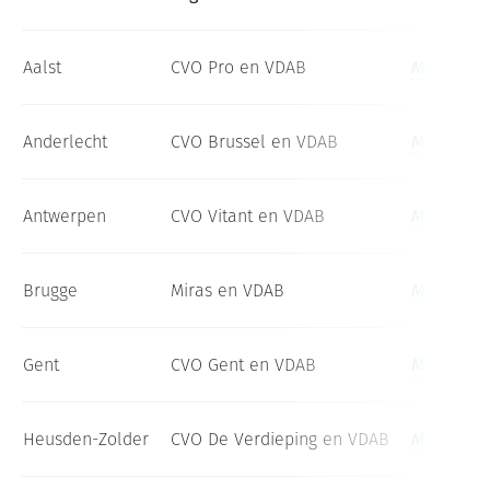
Aalst
CVO Pro en VDAB
Meld je a
Anderlecht
CVO Brussel en VDAB
Meld je a
Antwerpen
CVO Vitant en VDAB
Meld je a
Brugge
Miras en VDAB
Meld je a
Gent
CVO Gent en VDAB
Meld je a
Heusden-Zolder
CVO De Verdieping en VDAB
Meld je a