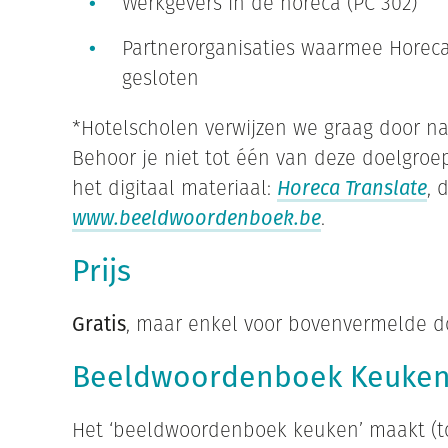
Werkgevers in de horeca (PC 302)
Partnerorganisaties waarmee Horec
gesloten
*Hotelscholen verwijzen we graag door n
Behoor je niet tot één van deze doelgro
het digitaal materiaal:
Horeca Translate
, 
www.beeldwoordenboek.be
.
Prijs
Gratis
, maar enkel voor bovenvermelde 
Beeldwoordenboek Keuke
Het ‘beeldwoordenboek keuken’ maakt (