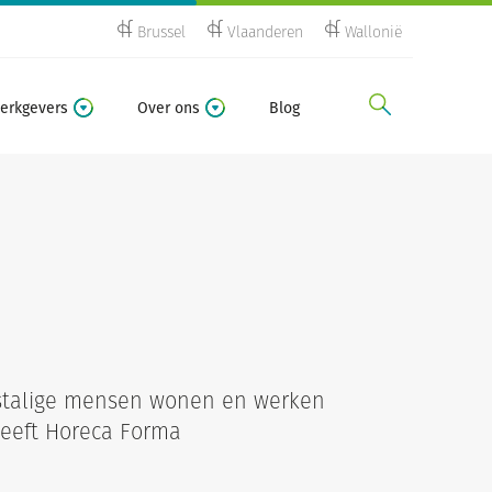
Brussel
Vlaanderen
Wallonië
zoeken
erkgevers
Over ons
Blog
rstalige mensen wonen en werken
heeft Horeca Forma