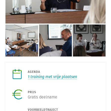
l
e
r
y
+
4
AGENDA
1 training met vrije plaatsen
PRIJS
Gratis deelname
VOORBEELDTRAJECT