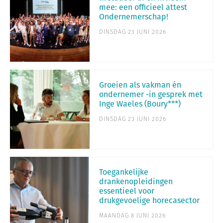
mee: een officieel attest
Ondernemerschap!
DINSDAG 23 JUNI 2026
Groeien als vakman én
ondernemer -in gesprek met
Inge Waeles (Boury***)
DINSDAG 23 JUNI 2026
Toegankelijke
drankenopleidingen
essentieel voor
drukgevoelige horecasector
MAANDAG 8 JUNI 2026