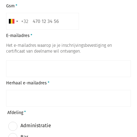
Gsm
+32
B
e
E-mailadres
l
Het e-mailadres waarop je je inschrijvingsbevestiging en
g
certificaat van deelname wil ontvangen.
i
u
m
+
Herhaal e-mailadres
3
2
Afdeling
Administratie
Bar