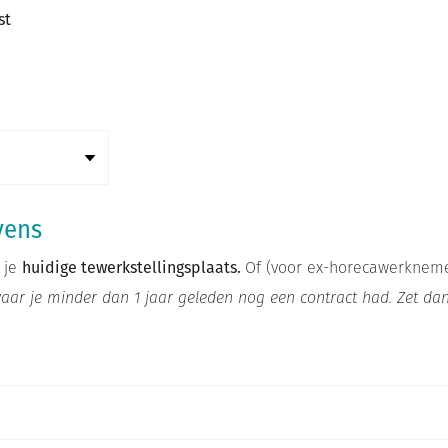
st
vens
 je
huidige tewerkstellingsplaats.
Of (voor ex-horecawerknemer
aar je minder dan 1 jaar geleden nog een contract had. Zet dan