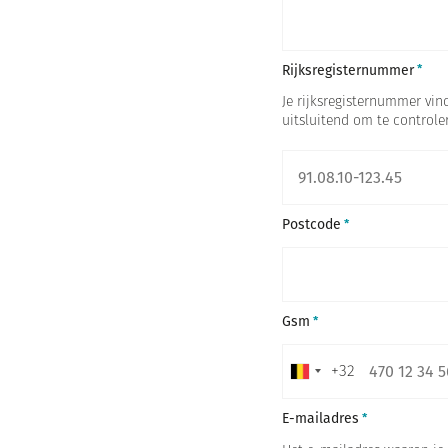
Rijksregisternummer
Je rijksregisternummer vind
uitsluitend om te controler
Postcode
Gsm
+32
B
e
E-mailadres
l