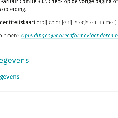
Paritair Comité 302. Check op de vorige pagina of
s opleiding.
identiteitskaart
erbij (voor je rijksregisternummer).
oblemen?
Opleidingen@horecaformavlaanderen.b
gegevens
egevens