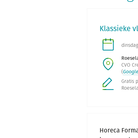
Klassieke 
dinsda
Roesel
CVO Cre
(
Googl
Gratis 
Roesela
Horeca Forma 