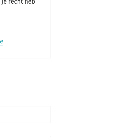
 je recht heb
e