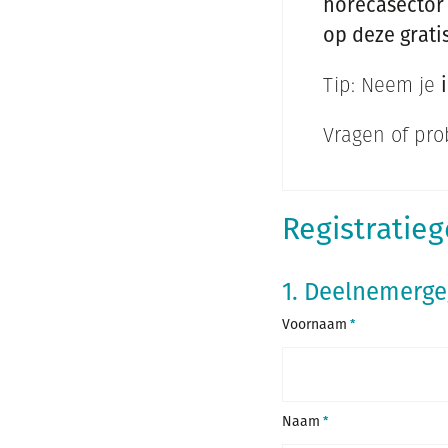
horecasector 
op deze grati
Tip: Neem je
Vragen of pr
Registratie
1. Deelnemerg
Voornaam
Naam