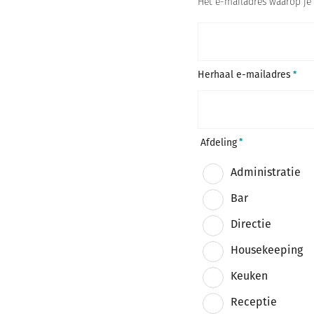
Het e-mailadres waarop je 
g
i
u
Herhaal e-mailadres
m
+
3
2
Afdeling
Administratie
Bar
Directie
Housekeeping
Keuken
Receptie