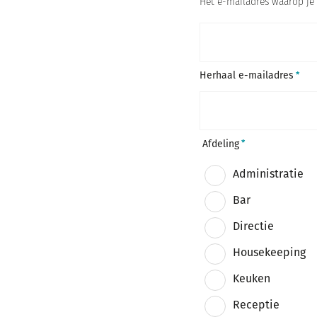
Het e-mailadres waarop je 
g
i
u
Herhaal e-mailadres
m
+
3
2
Afdeling
Administratie
Bar
Directie
Housekeeping
Keuken
Receptie