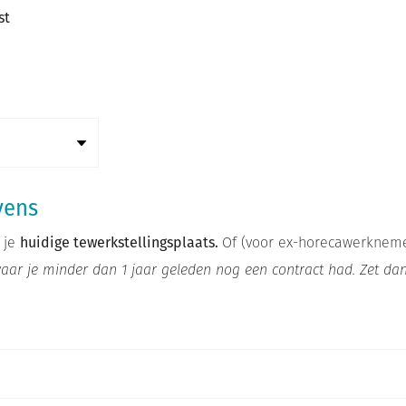
st
vens
 je
huidige tewerkstellingsplaats.
Of (voor ex-horecawerknemer
aar je minder dan 1 jaar geleden nog een contract had. Zet dan