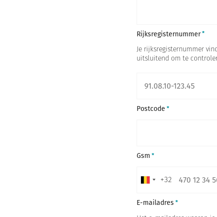
Rijksregisternummer
Je rijksregisternummer vind
uitsluitend om te controler
Postcode
Gsm
+32
B
e
E-mailadres
l