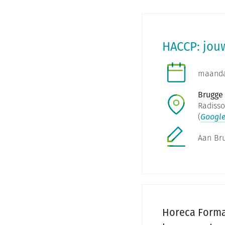
HACCP: jouw
maand
Brugge
Radisso
(
Googl
Aan Bru
Horeca Forma 