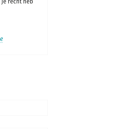
 je recht heb
e