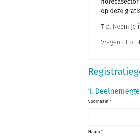
horecasector 
op deze grati
Tip: Neem je
Vragen of pr
Registratie
1. Deelnemerg
Voornaam
Naam