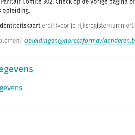
Paritair Comité 302. Check op de vorige pagina of
s opleiding.
identiteitskaart
erbij (voor je rijksregisternummer).
oblemen?
Opleidingen@horecaformavlaanderen.b
gegevens
egevens