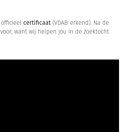
 officieel
certificaat
(VDAB-erkend). Na de
 voor, want wij helpen jou in de zoektocht