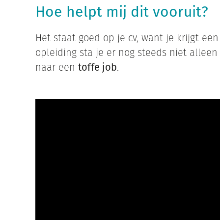
Hoe helpt mij dit vooruit?
Het staat goed op je cv, want je krijgt een
opleiding sta je er nog steeds niet alleen
naar een
toffe job
.