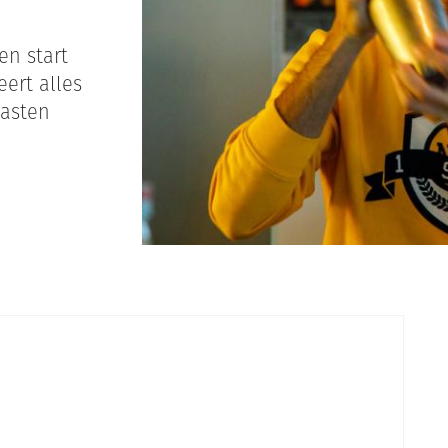
en start
leert alles
gasten