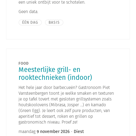
een uniek ontbijt voor te schotelen.
Geen data.
ÉÉN DAG
BASIS
FOOD
Meesterlijke grill- en
rooktechnieken (indoor)
Het hele jaar door barbecueën? Gastronoom Piet
Vansteenbergen toont je welke smaken en texturen
je op tafel tovert met gesloten grillsystemen zoals
houtskoolovens (Mibrasa, Josper …) en kamado
(Green Egg). Je leert ook zelf pure producten, van
aperitief tot dessert, roken en grillen op
gastronomisch niveau. Proef ze!
maandag
9 november 2026
-
Diest