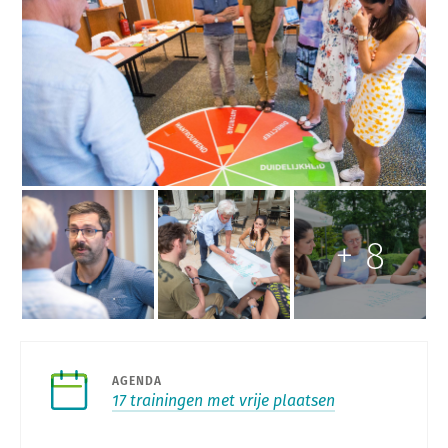
n
g
a
l
l
e
r
y
+
8
AGENDA
17 trainingen met vrije plaatsen