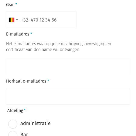
Gsm
+32
B
e
E-mailadres
l
Het e-mailadres waarop je je inschrijvingsbevestiging en
g
certificaat van deelname wil ontvangen.
i
u
m
+
Herhaal e-mailadres
3
2
Afdeling
Administratie
Bar