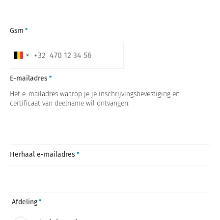
Gsm
+32
B
e
E-mailadres
l
Het e-mailadres waarop je je inschrijvingsbevestiging en
g
certificaat van deelname wil ontvangen.
i
u
m
+
Herhaal e-mailadres
3
2
Afdeling