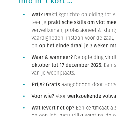
Info in 't kort ...
Wat?
Praktijkgerichte opleiding tot
leer je
praktische skills om vlot mee
verwelkomen, professioneel & klant
vaardigheden, instaan voor de zaal, d
en
op het einde draai je 3 weken me
Waar & wanneer?
De opleiding vindt
oktober tot 17 december 2025.
Een 
van je woonplaats.
Prijs? Gratis
aangeboden door Horec
Voor wie?
Voor
werkzoekende volw
Wat levert het op?
Een certificaat a
en een job, natuurlijk! Want na de 