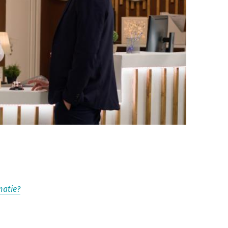
matie?