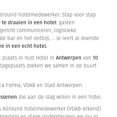
 Allround hotelmedewerker. Stap voor stap
 te draaien in een hotel
: gasten
gericht communiceren, logistieke
e bar en het ontbijt, ... Je leert al doende
e in een echt hotel.
 plaats in Yust Hotel in
Antwerpen
van
10
stageplaats zoeken we samen in de buurt
a Forma, VDAB en Stad Antwerpen.
assenen
die aan de slag willen in een hotel.
ls Allround hotelmedewerker (VDAB-erkend)
opleiding en stage ondersteunen we jou in