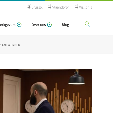
Brussel
Vlaanderen
Wallonië
zoeken
erkgevers
Over ons
Blog
R ANTWERPEN