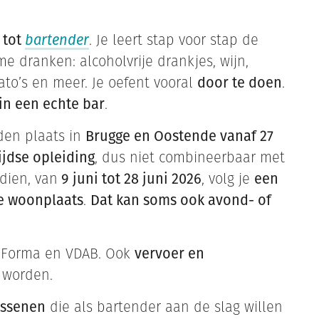
 tot
bartender
. Je leert stap voor stap de
 dranken: alcoholvrije drankjes, wijn,
iato’s en meer. Je oefent vooral
door te doen
.
in een echte bar
.
den plaats in
Brugge en Oostende vanaf 27
ijdse opleiding
, dus niet combineerbaar met
dien, van
9 juni tot 28 juni 2026
, volg je
een
je woonplaats
.
Dat kan soms ook avond- of
ca Forma en VDAB. Ook
vervoer en
 worden.
assenen
die als bartender aan de slag willen