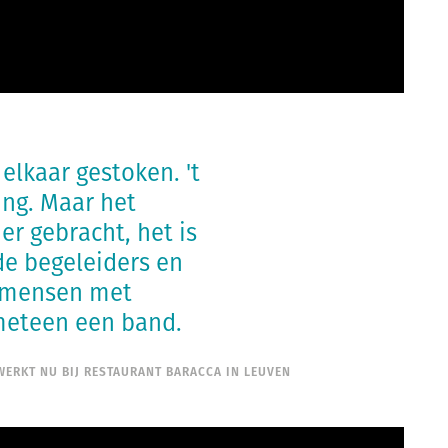
elkaar gestoken. 't
ing. Maar het
r gebracht, het is
de begeleiders en
e mensen met
 meteen een band.
 WERKT NU BIJ RESTAURANT BARACCA IN LEUVEN