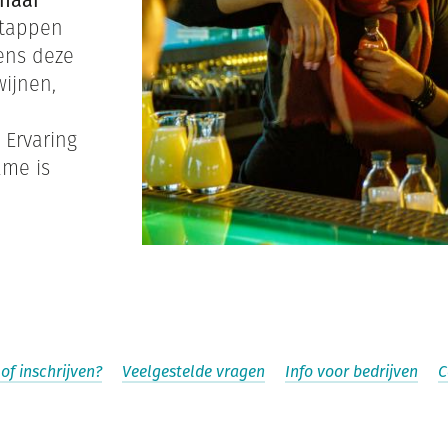
 naar
 stappen
ens deze
wijnen,
 Ervaring
ame is
of inschrijven?
Veelgestelde vragen
Info voor bedrijven
C