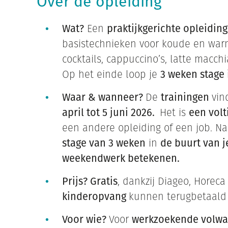
Over de opleiding
Wat?
Een
praktijkgerichte opleiding
basistechnieken voor koude en warme
cocktails, cappuccino’s, latte macch
Op het einde loop je
3 weken stage 
Waar & wanneer?
De
trainingen
vin
april tot 5 juni 2026.
Het is
een volt
een andere opleiding of een job. Na
stage van 3 weken
in
de buurt van 
weekendwerk betekenen.
Prijs? Gratis
, dankzij Diageo, Hore
kinderopvang
kunnen terugbetaald
Voor wie?
Voor
werkzoekende volw