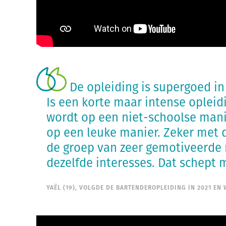
De opleiding is supergoed in 
Is een korte maar intense opleid
wordt op een niet-schoolse manie
op een leuke manier. Zeker met 
de groep van zeer gemotiveerd
dezelfde interesses. Dat schept
YAËL (19), VOLGDE DE BARTENDEROPLEIDING IN 2021 EN