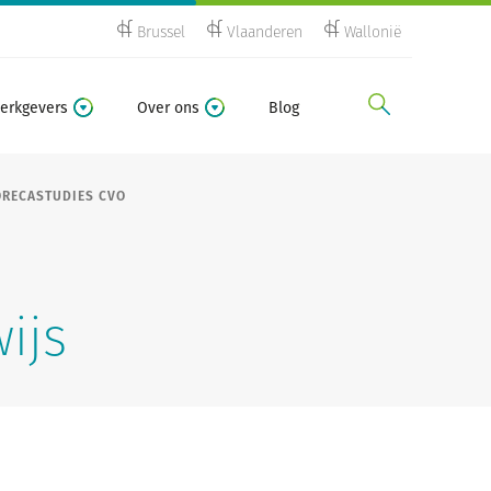
Brussel
Vlaanderen
Wallonië
zoeken
erkgevers
Over ons
Blog
ORECASTUDIES CVO
ijs