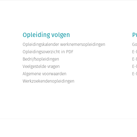
Opleiding volgen
P
Opleidingskalender werknemersopleidingen
Go
Opleidingsoverzicht in PDF
E-
Bedrijfsopleidingen
E-
Veelgestelde vragen
E-
Algemene voorwaarden
E-
Werkzoekendenopleidingen