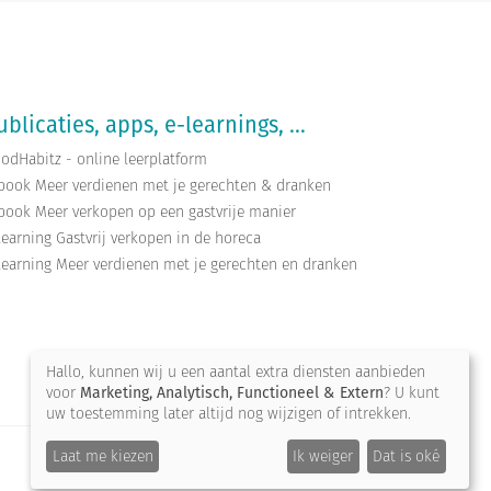
ublicaties, apps, e-learnings, ...
odHabitz - online leerplatform
book Meer verdienen met je gerechten & dranken
book Meer verkopen op een gastvrije manier
learning Gastvrij verkopen in de horeca
learning Meer verdienen met je gerechten en dranken
Hallo, kunnen wij u een aantal extra diensten aanbieden
voor
Marketing, Analytisch, Functioneel & Extern
? U kunt
uw toestemming later altijd nog wijzigen of intrekken.
Site
Laat me kiezen
Ik weiger
Dat is oké
by